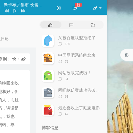
斯卡布罗集市 长笛（轻吹版）
新
- 天易
classicriver
王珺
热
最
随
痴情冢-洞箫
渔樵
门
新
机
文
评
文
又被百度联盟拒绝了
人日记
斯卡布罗集市 长笛（轻吹版）
天易
章
论
章
评
150
论
数：
中国网吧系统的悲哀
享到：
评
78
论
数：
网站改版完成啦！
评
61
傍晚回来吃
论
数：
网吧挖矿案成功告破—网吧巨卡老板报警
她和好，但
评
61
的人，而且
论
数：
最近喜欢上了励志电影
系，讲话是
评
47
点，我也
论
数：
婉转、尊
博客信息