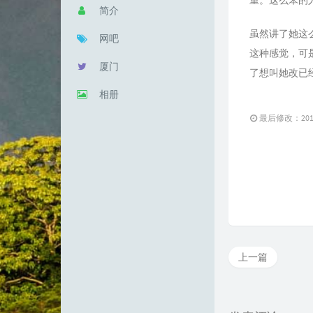
重。这么笨的
简介
虽然讲了她这
网吧
这种感觉，可
厦门
了想叫她改已
相册
最后修改：2018 
上一篇