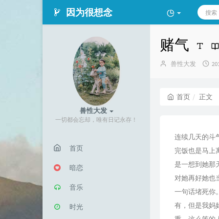
因为很想念
赌气
博
发
兽性大发
20
主：
布
时
间
首页
正文
兽性大发
一切都会忘却，唯有日记永存！
连续几天的斗
首页
完饭也是马上
是一想到她那
暗恋
对她再好她也
音乐
一句话堵死你
有，但是我妈
时光