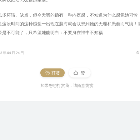
人叫我以后怎么跟她生活。
么多坏话、缺点，但今天我的确有一种内疚感，不知道为什么感觉她可怜
是这段时间的这种感觉一出现在脑海就会联想到她的无理和愚蠢而气愤！都
经是不可能了，只希望她能明白：不要身在福中不知福！
©
年 04 月 24 日
打赏
赞
如果您想打赏我，请随意赞赏