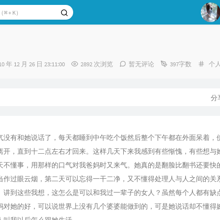
1
2
分
10 年 12 月 26 日 23:11:00
2892 次浏览
暂无评论
397字数
个
3
类：
：
分
气没有和她说话了，每天都睡到中午吃个饭然后整个下午都在外面呆着，
离开，直到十二点左右才回来。这样几天下来我感到有些惭愧，有些想与
天不懂事，用那样的口气对我爸妈时又来气。她真的是翻脸比翻书还要快
当作过眼云烟，第二天可以忘得一干二净，又不懂得处理人与人之间的关
。讲到这些我想，这怎么是可以和我过一辈子的女人？虽然每个人都有缺
妈对她的好，可以说世界上没有几个婆婆能做到的，可是她说话却不懂得