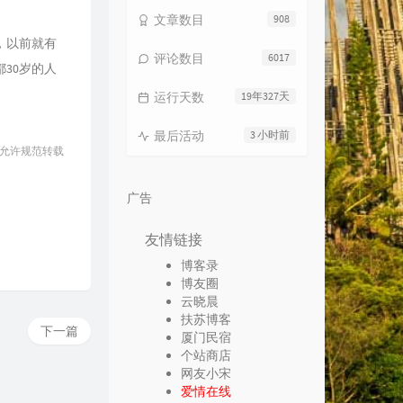
文章数目
908
，以前就有
评论数目
6017
30岁的人
运行天数
19年327天
最后活动
3 小时前
 允许规范转载
广告
友情链接
博客录
博友圈
云晓晨
扶苏博客
下一篇
厦门民宿
个站商店
网友小宋
爱情在线