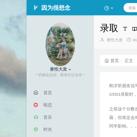
因为很想念
录取
博
发
兽性大发
20
主：
布
时
间
首页
正文
兽性大发
一切都会忘却，唯有日记永存！
刚才听朋友说
首页
G5501录取
暗恋
之前这个分数
音乐
藉，但肯定会
同学影响。。
时光