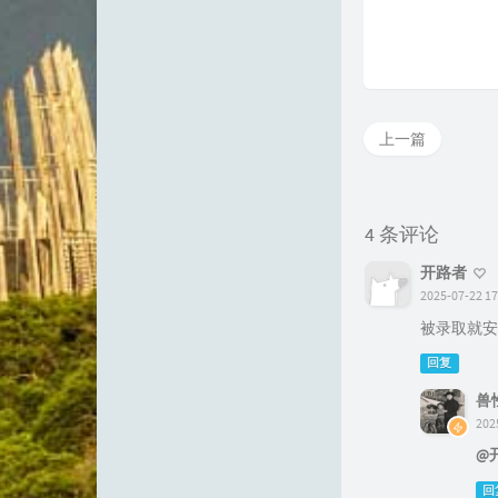
上一篇
4 条评论
开路者
2025-07-22 17
被录取就安
回复
兽
202
@
回