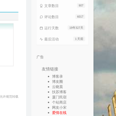
文章数目
907
评论数目
6017
运行天数
19年327天
最后活动
1 天前
广告
友情链接
博客录
博友圈
云晓晨
扶苏博客
 允许规范转载
厦门民宿
个站商店
网友小宋
爱情在线