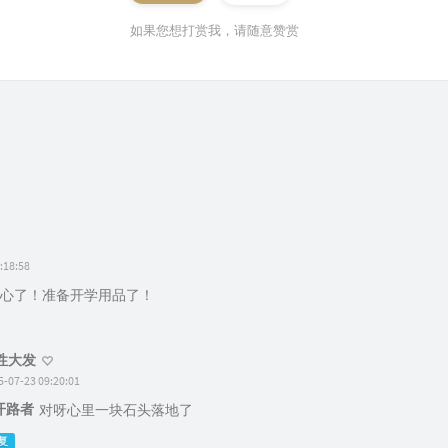
如果您想打赏我，请随意赞赏
:18:58
心了！准备开学用品了！
性大发
5-07-23 09:20:01
开路者
对呀心里一块石头落地了
复