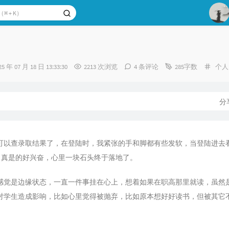
1
2
分
25 年 07 月 18 日 13:33:30
2213 次浏览
4 条评论
285字数
个人
3
类：
：
分
可以查录取结果了，在登陆时，我紧张的手和脚都有些发软，当登陆进去
时，真是的好兴奋，心里一块石头终于落地了。
感觉是边缘状态，一直一件事挂在心上，想着如果在职高那里就读，虽然
对学生造成影响，比如心里觉得被抛弃，比如原本想好好读书，但被其它
。