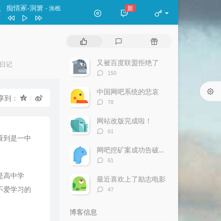
痴情冢-洞箫
新
- 渔樵
classicriver
王珺
热
最
随
痴情冢-洞箫
渔樵
门
新
机
文
评
文
又被百度联盟拒绝了
日记
斯卡布罗集市 长笛（轻吹版）
天易
章
论
章
评
150
论
数：
中国网吧系统的悲哀
享到：
评
78
论
数：
网站改版完成啦！
评
61
看到是一中
论
数：
网吧挖矿案成功告破—网吧巨卡老板报警
评
61
论
是高中学
数：
最近喜欢上了励志电影
评
不爱学习的
47
论
数：
博客信息