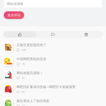
发表评论
热
最
随
门
新
机
文
评
文
又被百度联盟拒绝了
章
论
章
评
150
论
数：
中国网吧系统的悲哀
评
78
论
数：
网站改版完成啦！
评
61
论
数：
网吧挖矿案成功告破—网吧巨卡老板报警
评
61
论
数：
最近喜欢上了励志电影
评
47