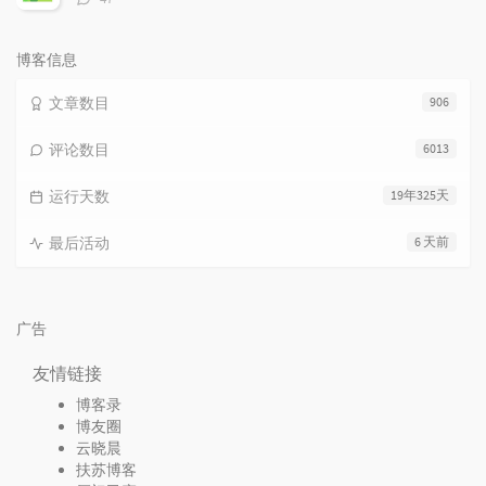
论
数：
博客信息
文章数目
906
评论数目
6013
运行天数
19年325天
最后活动
6 天前
广告
友情链接
博客录
博友圈
云晓晨
扶苏博客