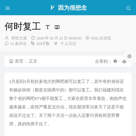
因为很想念
何时复工
博
发
兽性大发
2020 年 03 月 22 日 00:09:00
9332 次浏览
主：
布
分
11 条评论
224字数
个人日记
时
类：
间：
首页
正文
分享到：
2月底到3月初好多地方的网吧都可以复工了，其中有的省份还
有确诊病例（都是在隔离中的）都可以复工。我们福建到现在
整个省的网吧KTV都不能复工，大家在群里非常着急，抱怨声也
越来越多，疫情严重是没办法，现在都清零20多天了还是不能
就说不过去了。关了两个月没一点收入还要付房租和宽带费
用，真的快撑不住了。