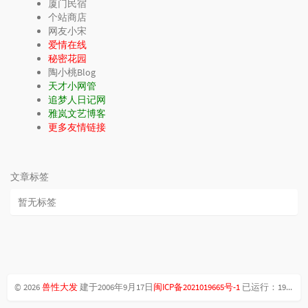
厦门民宿
个站商店
网友小宋
爱情在线
秘密花园
陶小桃Blog
天才小网管
追梦人日记网
雅岚文艺博客
更多友情链接
文章标签
暂无标签
© 2026
兽性大发
建于2006年9月17日
闽ICP备2021019665号-1
已运行：
19年324天22时38分40秒