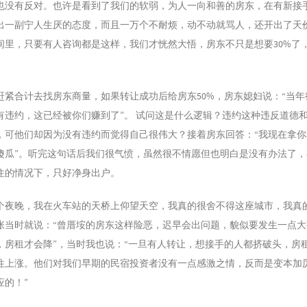
也没有反对。也许是看到了我们的软弱，为人一向和善的房东，在有新接
出一副宁人生厌的态度，而且一万个不耐烦，动不动就骂人，还开出了天
间里，只要有人咨询都是这样，我们才恍然大悟，房东不只是想要30%了
赶紧合计去找房东商量，如果转让成功后给房东50%，房东媳妇说：“当年
有违约，这已经被你们赚到了”。 试问这是什么逻辑？违约这种违反道德
，可他们却因为没有违约而觉得自己很伟大？接着房东回答：“我现在拿你5
傻瓜”。听完这句话后我们很气愤，虽然很不情愿但也明白是没有办法了，
住的情况下，只好净身出户。
个夜晚，我在火车站的天桥上仰望天空，我真的很舍不得这座城市，我真
张当时就说：“曾厝垵的房东这样险恶，迟早会出问题，貌似要发生一点大
，房租才会降”，当时我也说：“一旦有人转让，想接手的人都挤破头，房
往上涨。他们对我们早期的民宿投资者没有一点感激之情，反而是变本加
应的！”