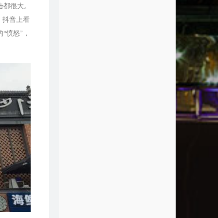
击都很大。
。抖音上看
“愤怒”，