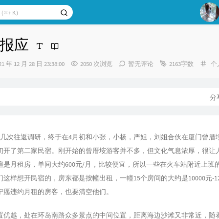
1
报应
2
分
21 年 12 月 28 日 23:38:00
2050 次浏览
暂无评论
2163字数
3
个
类
：
分
月经过几次往返调研，终于在4月初和小张，小杨，严姐，刘姐合伙在厦门曾厝
月初开了第二家民宿。刚开始的曾厝垵游客并不多，但文化气息浓厚，很让
遍是月租房，单间大约600元/月，比较便宜，所以一些在火车站附近上班
这样想开民宿的，房东都是按幢出租，一幢15个房间的大约是10000元-120
宁愿违约月租的房客，也要清空他们。
置优越，处在环岛南路众多景点的中间位置，距离海边沙滩又非常近，随