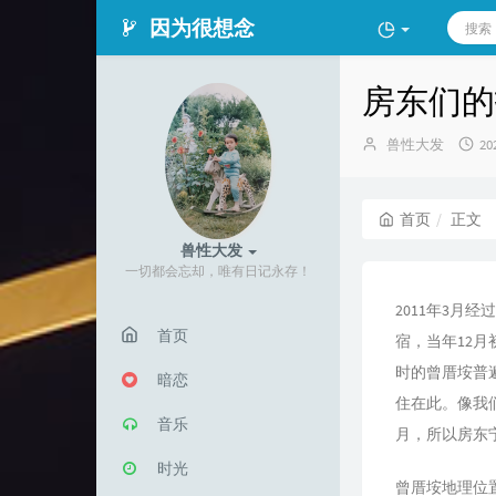
因为很想念
房东们的
博
发
兽性大发
20
主：
布
时
间
首页
正文
兽性大发
一切都会忘却，唯有日记永存！
2011年3
首页
宿，当年12
时的曾厝垵普
暗恋
住在此。像我们
音乐
月，所以房东
时光
曾厝垵地理位