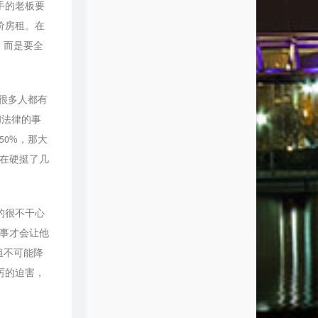
手的老板要
价房租。在
，而是要全
很多人都有
和法律的事
0%，那大
在硬挺了几
的很不干心
事才会让他
租不可能降
厉的迫害，