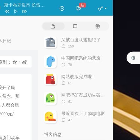
斯卡布罗集市 长笛（轻吹版）
新
- 天易
classicriver
王珺
热
最
随
痴情冢-洞箫
渔樵
门
新
机
文
评
文
又被百度联盟拒绝了
人日记
斯卡布罗集市 长笛（轻吹版）
天易
章
论
章
评
：
150
论
数：
中国网吧系统的悲哀
享到：
评
78
论
数：
网站改版完成啦！
评
61
垵开了民
论
数：
网吧挖矿案成功告破—网吧巨卡老板报警
人留念。那
评
61
的人都会租
论
数：
最近喜欢上了励志电影
00元/
评
47
论
数：
博客信息
着厦门动车