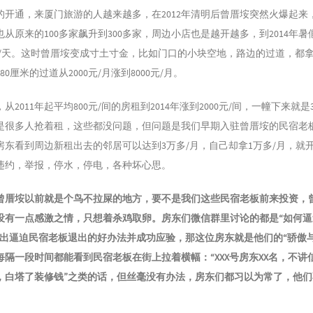
的开通，来厦门旅游的人越来越多，在2012年清明后曾厝垵突然火爆起来
从原来的100多家飙升到300多家，周边小店也是越开越多，到2014年
人次/天。这时曾厝垵变成寸土寸金，比如门口的小块空地，路边的过道，都
0厘米的过道从2000元/月涨到8000元/月。
从2011年起平均800元/间的房租到2014年涨到2000元/间，一幢下来就是
是很多人抢着租，这些都没问题，但问题是我们早期入驻曾厝垵的民宿老
房东看到周边新租出去的邻居可以达到3万多/月，自己却拿1万多/月，就
违约，举报，停水，停电，各种坏心思。
曾厝垵以前就是个鸟不拉屎的地方，要不是我们这些民宿老板前来投资，
没有一点感激之情，只想着杀鸡取卵。房东们微信群里讨论的都是“如何逼
想出逼迫民宿老板退出的好办法并成功应验，那这位房东就是他们的“骄傲与
每隔一段时间都能看到民宿老板在街上拉着横幅：“XXX号房东XX名，不讲
约，白塔了装修钱”之类的话，但丝毫没有办法，房东们都习以为常了，他