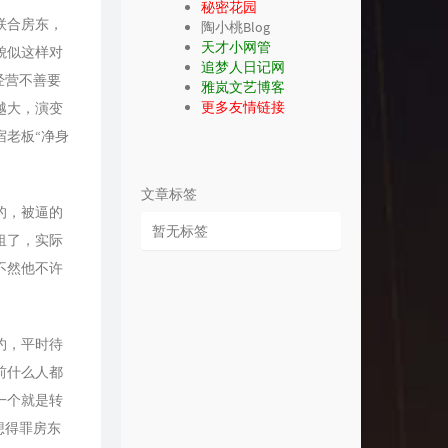
秘密花园
联合房东，
陶小桃Blog
天才小网管
貌似这样对
追梦人日记网
经营不善要
雅岚文艺博客
更多友情链接
越大，演变
老板“净身
文章标签
的，被逼的
暂无标签
租了，实际
不然他不许
约，平时待
前什么人都
一个就是转
想得罪房东