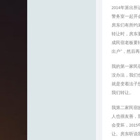
2014年派
警务室一起开
房东们有所约
转让时，房东
成民宿老板要
出户”，然后
我的第一家民
没办法，我们
就是变着法子
我们转让。
我第二家民宿
人也很友善，
会变坏，20
让。房东听说