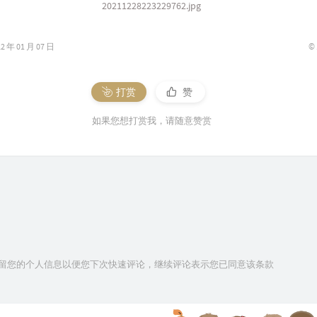
20211228223229762.jpg
©
年 01 月 07 日
打赏
赞
如果您想打赏我，请随意赞赏
技术保留您的个人信息以便您下次快速评论，继续评论表示您已同意该条款