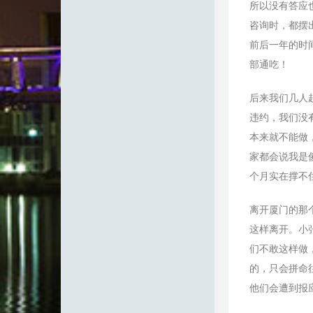
所以没有答应
咨询时，都摆
前后一年的时
部通吃！
后来我们几人
违约，我们没
本来就不能做
家都会说我是
个月实在撑不
离开厦门的那
这样离开。小
们不敢这样做
的，只会拼命
他们会遭到报