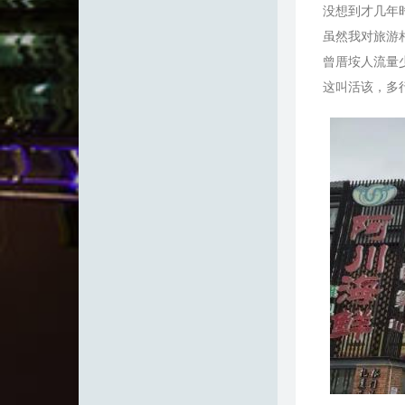
没想到才几年
虽然我对旅游
曾厝垵人流量
这叫活该，多