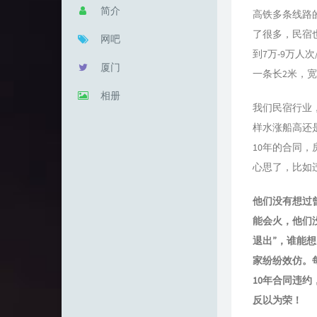
简介
高铁多条线路
了很多，民宿也
网吧
到7万-9万
厦门
一条长2米，宽8
相册
我们民宿行业，
样水涨船高还
10年的合同，
心思了，比如
他们没有想过
能会火，他们
退出”，谁能
家纷纷效仿。
10年合同违
反以为荣！