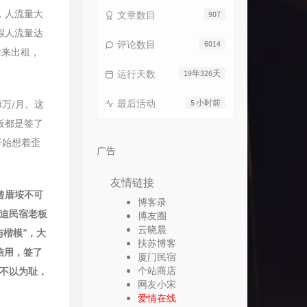
，人流量大
文章数目
907
暑假人流量达
评论数目
6014
拿来出租，
运行天数
19年326天
最后活动
5 小时前
3万/月。这
板都是签了
开始想着歪
广告
友情链接
曾厝垵不可
博客录
迫民宿老板
博友圈
云晓晨
楷模”，大
扶苏博客
信用，签了
厦门民宿
个站商店
们不以为耻，
网友小宋
爱情在线