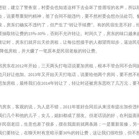
出所进驻，建立了警务室，村委会也知道这样下去会坏了曾厝垵的名声，所以
会，说要尊重契约精神，签了合同不能违约，要不然村委会想办法处罚。
束，房东们确实不违约了，但产生了“转让手续费”。有的民宿生意不好，
要抽取转让费的15%-30%，否则不允许转让。时间久了，房东的味口越来
转让时，房东们就开出天价房租，让每位想接手的人都望而却步，逼迫民宿
再降低房租，并大赚了一笔原本是民宿老板的转让费。
宿房东在2012年开始，三天两头打电话说要加房租，根本不管合同不合同
也只好让他加。2013年又开始天天打电话，说要给他两个房间，要不然不
想加房租，最终我们在2014年转让了，转让时还被房东恶吃了几万元，要
的房东，客观的说，为人是不错，2011年签好合同后从来没有提出加价违
我们几个和他的儿子，女儿，媳妇都成了朋友。但老话说的好，在利益面
15年民宿老旧，生意也差了很多，摆在我面前就两条路：一是重新装修，另
我们要转让，在聊天时有意暗示要30%的转让费，这让我们很吃惊，但不