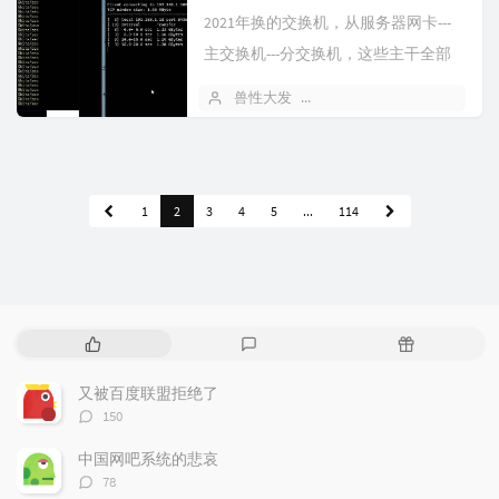
2021年换的交换机，从服务器网卡---
主交换机---分交换机，这些主干全部
是万兆，但下联到客户机还是1...
兽性大发
2026 年 05 月 09 日
4
1
2
3
4
5
...
114
热
最
随
门
新
机
文
评
文
又被百度联盟拒绝了
章
论
章
评
150
论
数：
中国网吧系统的悲哀
评
78
论