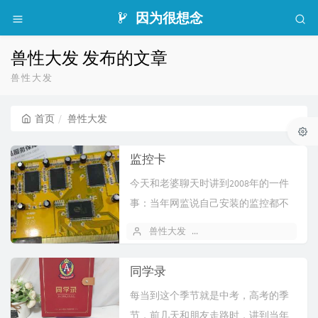
因为很想念
兽性大发 发布的文章
兽性大发
首页
兽性大发
监控卡
今天和老婆聊天时讲到2008年的一件
事：当年网监说自己安装的监控都不
行，要求大家在2008年正月前，必需...
兽性大发
2026 年 06 月 27 日
1
同学录
每当到这个季节就是中考，高考的季
节，前几天和朋友走路时，讲到当年