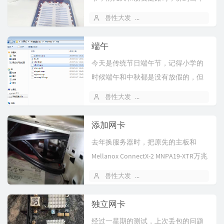
我们初中毕业流行的同学录。我还清
兽性大发
2026 年 06 月 20 日
8
楚的记得...
端午
今天是传统节日端午节，记得小学的
时候端午和中秋都是没有放假的，但
老师会提前下课让我们回去过节，后
兽性大发
2026 年 06 月 19 日
2
来国家更...
添加网卡
去年换服务器时，把原先的主板和
Mellanox ConnectX-2 MNPA19-XTR万兆
网卡都退下...
兽性大发
2026 年 05 月 27 日
9
独立网卡
经过一星期的测试，上次丢包的问题