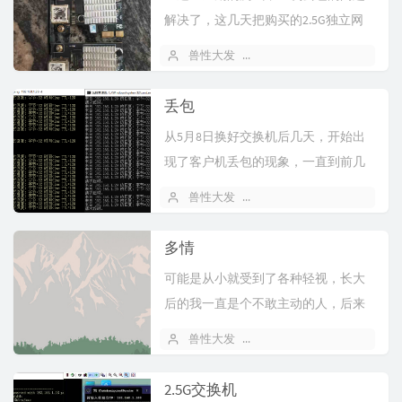
解决了，这几天把购买的2.5G独立网
卡安装到客户机上。期间测试过福州
兽性大发
2026 年 05 月 26 日
5
那里...
丢包
从5月8日换好交换机后几天，开始出
现了客户机丢包的现象，一直到前几
天，基本3天左右会出现一次，当时固
兽性大发
2026 年 05 月 22 日
4
定一...
多情
可能是从小就受到了各种轻视，长大
后的我一直是个不敢主动的人，后来
因为遇到了有同样情况的小伙伴，也
兽性大发
2026 年 05 月 14 日
1
敢讲敢聊...
2.5G交换机