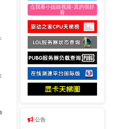
-
点我看小姐姐视频-真的很好
看
不
问
降
公告