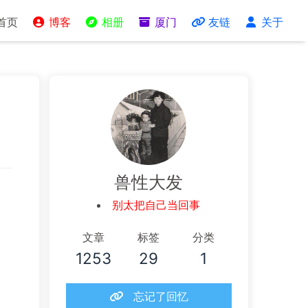
首页
博客
相册
厦门
友链
关于
兽性大发
别太把自己当回事
文章
标签
分类
1253
29
1
忘记了回忆