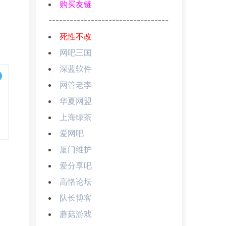
购买友链
----------------------------------
死性不改
网吧三国
深蓝软件
网管老李
华夏网盟
上海绿茶
爱网吧
厦门维护
爱分享吧
高恪论坛
队长博客
蘑菇游戏