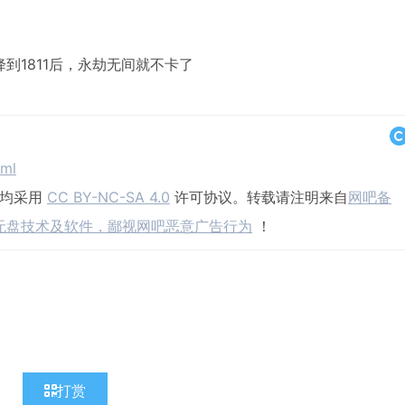
IOS降到1811后，永劫无间就不卡了
tml
，均采用
CC BY-NC-SA 4.0
许可协议。转载请注明来自
网吧备
无盘技术及软件，鄙视网吧恶意广告行为
！
打赏