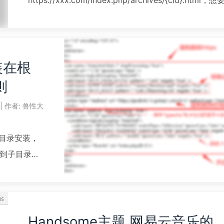
https://xxx.com/index.php/archives/{cid}.html，想
去掉index.php开启伪静态就可以了。步骤是在typech
台--设置--永久链接--启用地址重写功能，然后再配置
静态规...
安装在根
阅读全文...
则
|
作者:
兽性大
子目录安装，
到子目录伪
网站直接使用
打开显示
Handsome主题 网易云音乐的