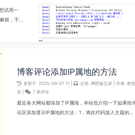
题想试用一
麻烦，于是
很简单，但时
备忘。1，所
..
博客评论添加IP属地的方法
更新于
2025-09-07
11
|
分类:
网吧备忘录
|
作者:
兽
发
|
7 条评论
最近各大网站都添加了IP属地，本站也介绍一下如果给
论区添加显示IP属地的方法：1，将此代码放入主题的
functions.php文件中，可插入在最尾部，也可插入在中
间，不知道为什么我插入最尾部，上传到虚拟主机后，