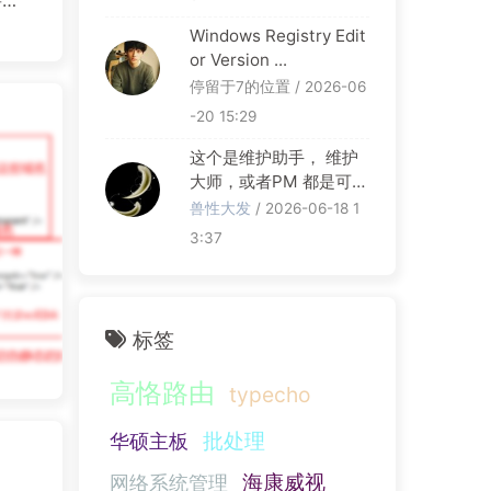
要
o后
Windows Registry Edit
or Version ...
伪
停留于7的位置 / 2026-06
-20 15:29
这个是维护助手， 维护
大师，或者PM 都是可以
的
兽性大发
/ 2026-06-18 1
3:37
标签
高恪路由
typecho
批处理
华硕主板
海康威视
网络系统管理