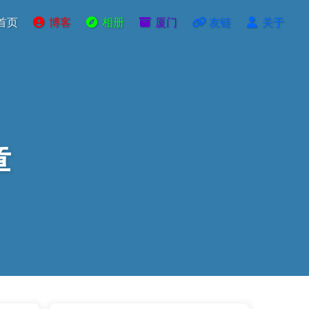
首页
博客
相册
厦门
友链
关于
章