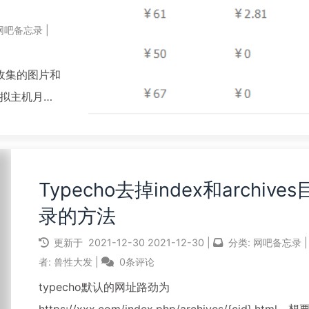
网吧备忘录
|
，收集的图片和
拟主机月流
直没去使
然后获取外
多年了，
Typecho去掉index和archives
录的方法
更新于
2021-12-30
2021-12-30
|
分类:
网吧备忘录
|
者:
兽性大发
|
0条评论
typecho默认的网址路劲为