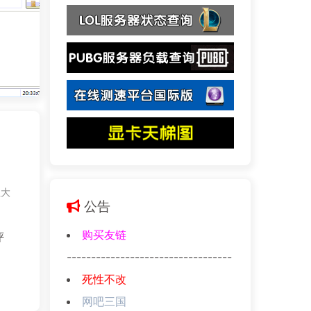
性大
公告
购买友链
评
----------------------------------
死性不改
网吧三国
用