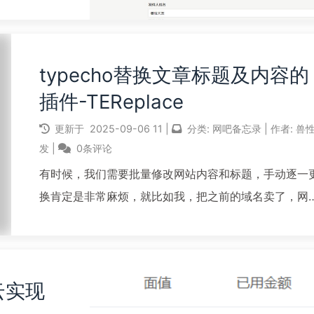
的第4点说明
提醒的状
typecho替换文章标题及内容的
插件-TEReplace
更新于
2025-09-06
11
|
分类:
网吧备忘录
|
作者:
兽
发
|
0条评论
有时候，我们需要批量修改网站内容和标题，手动逐一
换肯定是非常麻烦，就比如我，把之前的域名卖了，网
内容里的下载链接都是之前的域名，于是网上搜索找到
适用于typecho的替换插件TEReplace，一下把之前的
名全部替换为现域名。功能1，支持替换文章...
云实现
阅读全文...