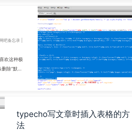
文件管理器打开却看不到，handsome...
阅读全文...
网吧备忘录
|
就喜欢这种极
删除“默认
下图，定位文
除后添加如下代
typecho写文章时插入表格的方
法