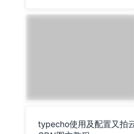
的网址监控都下线或者收费了，按"致远博客"
我死活看不明白，好长一段时间博客处于没有
态。昨天无意间看到hoe的这款插...
阅读全文...
typecho使用及配置又拍