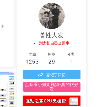
作
兽性大发
十
别太把自己当回事
，
文章
标签
分类
非
1253
29
1
模
忘记了回忆
点我看小姐姐视频-真的很好
看