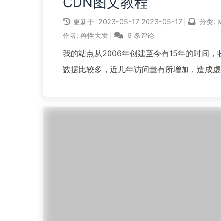
CDN图文教程
更新于
2023-05-17
2023-05-17
|
分类:
作者:
兽性大发
|
6 条评论
我的站点从2006年创建至今有15年的时间
数据比较多，近几年访问量有所增加，造成虚
量超标，很早之前就听说又拍云云存储，但一
用，因为我还傻傻的认为需要上传每张图片，
链。前段时间看到网友留言才知道，我脱轨好
他...
阅读全文...