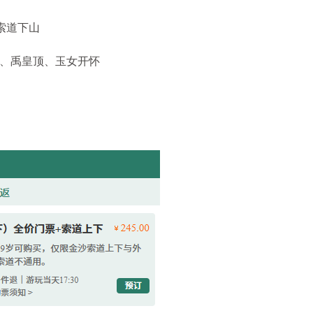
索道下山
、禹皇顶、玉女开怀