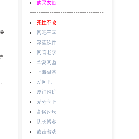
购买友链
----------------------------------
死性不改
圈
网吧三国
深蓝软件
网管老李
选
华夏网盟
上海绿茶
，
爱网吧
厦门维护
爱分享吧
高恪论坛
队长博客
蘑菇游戏