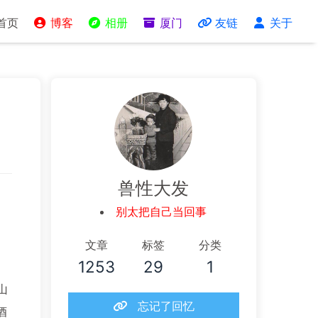
首页
博客
相册
厦门
友链
关于
兽性大发
别太把自己当回事
文章
标签
分类
1253
29
1
山
忘记了回忆
酒