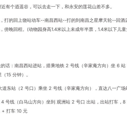
说附近有个逍遥谷，可以去走一下，和永安的莲花山差不多。
打的回上饶站动车--南昌西站--打的到南昌之星摩天轮--回酒
傍晚回程。(动物园身高1.4米以上未成年半票，1.4米以下儿童
的话：南昌西站进站，搭乘地铁 2 号线（辛家庵方向）坐 6 站
里（15 分钟）。
大道东站（2 号口）乘坐 2 号线（辛家庵方向），直达八一广场
 号线（白马山方向）坐到 观洲站 2 号口 出站，出站打车，8
 打车 10 元