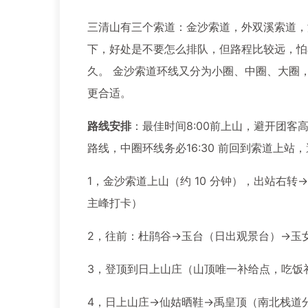
三清山有三个索道：金沙索道，外双溪索道，
下，好处是不要怎么排队，但路程比较远，怕
久。 金沙索道环线又分为小圈、中圈、大圈，
更合适。
路线安排
：最佳时间8:00前上山，避开团客
路线，中圈环线务必16:30 前回到索道上
1，金沙索道上山（约 10 分钟），出站右
主峰打卡）
2，往前：杜鹃谷→玉台（日出观景台）→玉
3，登顶到日上山庄（山顶唯一补给点，吃饭
4，日上山庄→仙姑晒鞋→禹皇顶（南北栈道