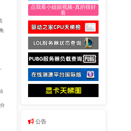
点我看小姐姐视频-真的很好
看
店
免
，
站
 分
公告