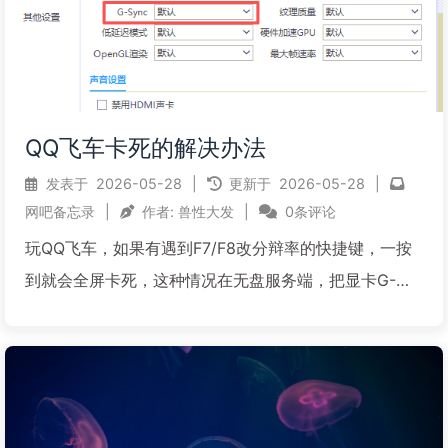
QQ飞车卡死的解决办法
发表于
2026-05-28
|
更新于
2026-05-28
|
网吧备忘录
|
作者:
兽性大发
|
0条评论
玩QQ飞车，如果有遇到F7/F8改分辩率的快捷键，一按
到就会全屏卡死，这种情况在无盘服务端，把显卡G-
Sync这个值改回默认就可以了。 还有一种情况是遇到容
易无响应卡死的话，可以修改刷新率为60HZ看看
阅读全文...