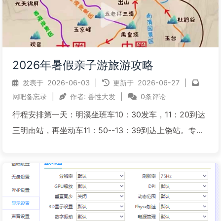
2026年暑假亲子游旅游攻略
发表于
2026-06-03
|
更新于
2026-06-27
|
网吧备忘录
|
作者:
兽性大发
|
0条评论
行程安排第一天：明溪坐班车10：30发车，11：20到达
三明南站，再坐动车11：50--13：39到达上饶站。专线
到三清山金沙索道45元/人，约1小时，打的过去价格差
不多50元/人，可以不用等直接走。晚上住金沙索道附近
的民宿酒店。由于到达金沙索道才下午1...
阅读全文...