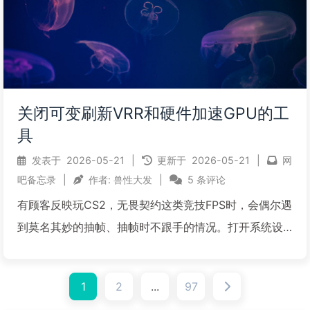
关闭可变刷新VRR和硬件加速GPU的工
具
发表于
2026-05-21
|
更新于
2026-05-21
|
网
吧备忘录
|
作者:
兽性大发
|
5 条评论
有顾客反映玩CS2，无畏契约这类竞技FPS时，会偶尔遇
到莫名其妙的抽帧、抽帧时不跟手的情况。打开系统设
置，发现开启了游戏模式、硬件加速GPU和可变刷新G-
SYNC，测试关闭硬件加速GPU和G-SYNC即可解决。
1
2
...
97
硬件加速GPU计划全称是Hardware-a...