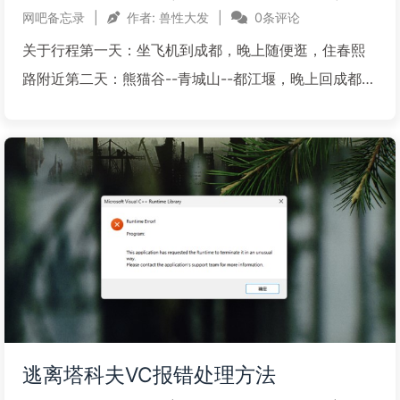
网吧备忘录
|
作者:
兽性大发
|
0条评论
关于行程第一天：坐飞机到成都，晚上随便逛，住春熙
路附近第二天：熊猫谷--青城山--都江堰，晚上回成都，
住成都成都坐地铁2/6号线→犀浦站，站内换高铁→离堆
公园站--打的到熊猫谷；熊猫谷游览完打车 到 青城前山
鹤翔山庄--索道上山。下山后到都江堰：打的到秦...
阅读全文...
逃离塔科夫VC报错处理方法