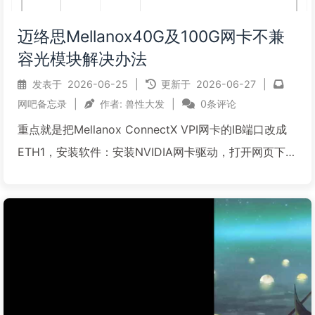
迈络思Mellanox40G及100G网卡不兼
容光模块解决办法
发表于
2026-06-25
|
更新于
2026-06-27
|
网吧备忘录
|
作者:
兽性大发
|
0条评论
重点就是把Mellanox ConnectX VPI网卡的IB端口改成
ETH1，安装软件：安装NVIDIA网卡驱动，打开网页下拉
到WinOF-2 Downlsad--选好版本下载，链接在这个压
缩包里 安装NVIDIA网卡驱动.rar2，安装MFT工具，下...
阅读全文...