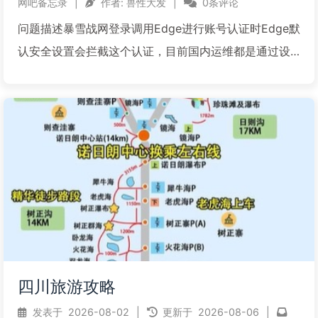
网吧备忘录
|
作者:
兽性大发
|
0条评论
问题描述暴雪战网登录调用Edge进行账号认证时Edge默
认安全设置会拦截这个认证，目前国内运维都是通过设
置第三方浏览器方式解决但是通过以下方式也可以解
决，即：在Edge地址栏输入 edge://flags 进入浏览器设
置页面，然后搜索：Local Net...
阅读全文...
四川旅游攻略
发表于
2026-08-02
|
更新于
2026-08-06
|