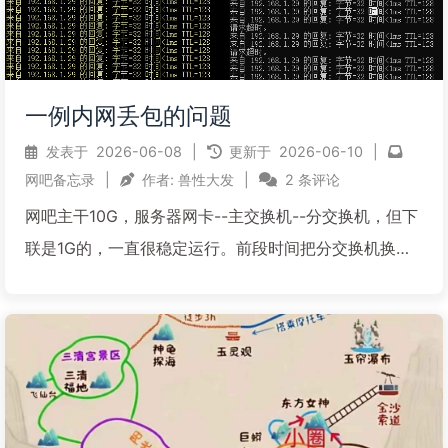
一例内网丢包的问题
发表于
2026-06-08
|
更新于
2026-06-10
|
网吧备忘录
|
作者:
兽性大发
|
2 条评论
网吧主干10G，服务器网卡--主交换机--分交换机，但下
联是1G的，一直很稳定运行。前段时间把分交换机换为
上联10G，下联2.5G，客户机接在这个交换机上的电
脑，部分是集成2.5G网卡，部分还是1G的网卡。安装好
后，两种网卡测试都算正常。只是2.5G网卡...
阅读全文...