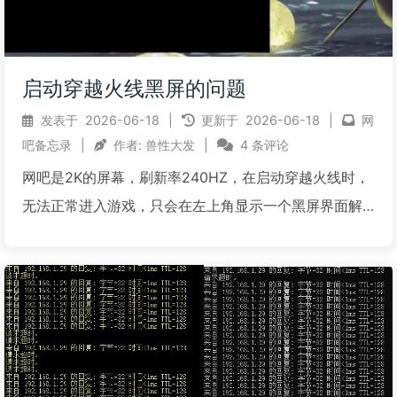
启动穿越火线黑屏的问题
发表于
2026-06-18
|
更新于
2026-06-18
|
网
吧备忘录
|
作者:
兽性大发
|
4 条评论
网吧是2K的屏幕，刷新率240HZ，在启动穿越火线时，
无法正常进入游戏，只会在左上角显示一个黑屏界面解
决方案1，在客户机中打开游戏启动目录X:\网络游戏\穿
越火线\X64，找到crossfire.exe，再右键crossfire.exe-
-属性--兼容性...
阅读全文...